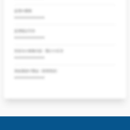
証憑の種類
***************
証憑提出可否
***************
売掛先の事業内容・取引の状況
***************
資金調達の理由（使用用途）
***************