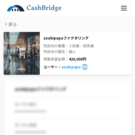
戻る
azukipapaファクタリング
売掛先の業種：
小売業・卸売業
売掛先の属性：
個人
買取希望金額：
420,000
円
ユーザー：
azukipapa
azukipapaファクタリング
売り手の属性
***************
売り手の業種
***************