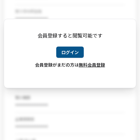
売り手の所在地
***************
売掛先の属性
会員登録すると閲覧可能です
***************
ログイン
売掛先の業種
***************
会員登録がまだの方は
無料会員登録
売掛先の所在地
***************
取引期間
***************
企業規模感
***************