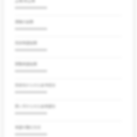
上場/非上場
***************
債権の金額
***************
売却希望金額
***************
買取希望金額
***************
売掛先からの入金予定日
***************
買い手からの入金希望日
***************
希望の取引方式
***************