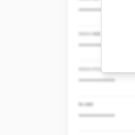
***************
売掛先の業種
***************
売掛先の所在地
***************
取引期間
***************