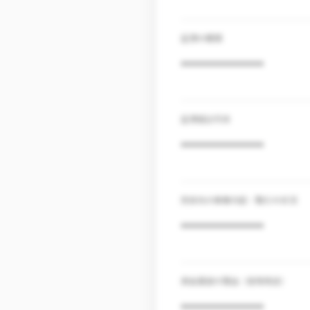
証憑の種類
***************
証憑提出可否
***************
売掛先の事業内容・取引の状況
***************
資金調達の理由（使用用途）
***************