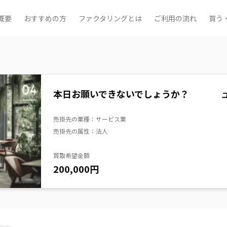
概要
おすすめの方
ファクタリングとは
ご利用の流れ
買う
本日お願いできないでしょうか？
売掛先の業種：
サービス業
売掛先の属性：
法人
買取希望金額
200,000
円