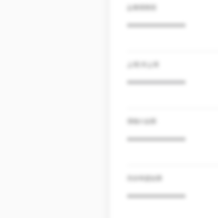
企業規模感
***************
上場/非上場
***************
債権の金額
***************
売却希望金額
***************