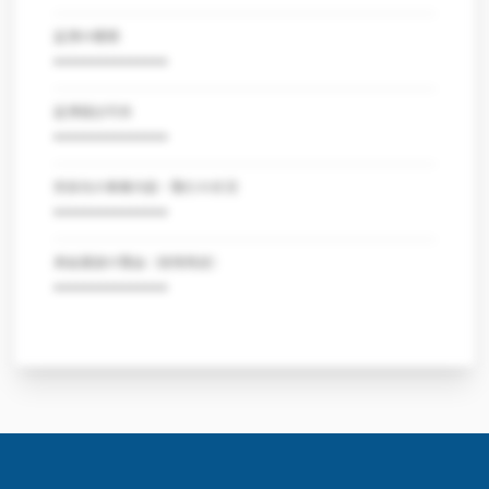
証憑の種類
***************
証憑提出可否
***************
売掛先の事業内容・取引の状況
***************
資金調達の理由（使用用途）
***************