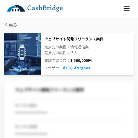
戻る
ウェブサイト開発フリーランス案件
売掛先の業種：
情報通信業
売掛先の属性：
法人
買取希望金額：
1,500,000
円
ユーザー：
d76Q6Eytgnas
ウェブサイト開発フリーランス案件
売り手の属性
***************
売り手の業種
***************