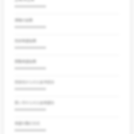
***************
債権の金額
***************
売却希望金額
***************
買取希望金額
***************
売掛先からの入金予定日
***************
買い手からの入金希望日
***************
希望の取引方式
***************