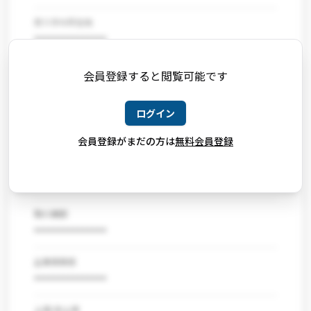
売り手の所在地
***************
売掛先の属性
会員登録すると閲覧可能です
***************
ログイン
売掛先の業種
***************
会員登録がまだの方は
無料会員登録
売掛先の所在地
***************
取引期間
***************
企業規模感
***************
上場/非上場